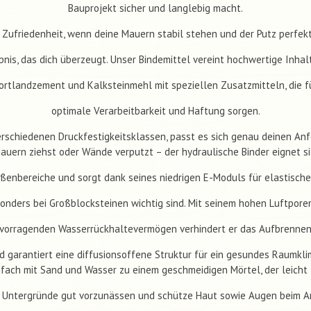
Bauprojekt sicher und langlebig macht.
 Zufriedenheit, wenn deine Mauern stabil stehen und der Putz perfek
ebnis, das dich überzeugt. Unser Bindemittel vereint hochwertige Inhal
ortlandzement und Kalksteinmehl mit speziellen Zusatzmitteln, die f
optimale Verarbeitbarkeit und Haftung sorgen.
verschiedenen Druckfestigkeitsklassen, passt es sich genau deinen An
auern ziehst oder Wände verputzt – der hydraulische Binder eignet si
ßenbereiche und sorgt dank seines niedrigen E-Moduls für elastische
sonders bei Großblocksteinen wichtig sind. Mit seinem hohen Luftpore
vorragenden Wasserrückhaltevermögen verhindert er das Aufbrennen
d garantiert eine diffusionsoffene Struktur für ein gesundes Raumkli
nfach mit Sand und Wasser zu einem geschmeidigen Mörtel, der leicht
 Untergründe gut vorzunässen und schütze Haut sowie Augen beim Ar