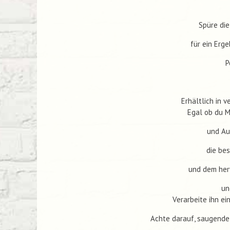
Spüre die
für ein Erg
P
Erhältlich in 
Egal ob du M
und Au
die be
und dem her
un
Verarbeite ihn ei
Achte darauf, saugende