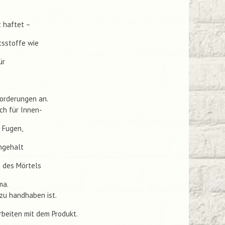
t haftet –
tsstoffe wie
ür
forderungen an.
ch für Innen-
 Fugen,
ngehalt
 des Mörtels
ma.
 zu handhaben ist.
beiten mit dem Produkt.