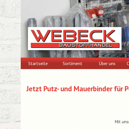
Skip
to
content
Startseite
Sortiment
Über uns
O
Jetzt Putz- und Mauerbinder für 
Mit uns