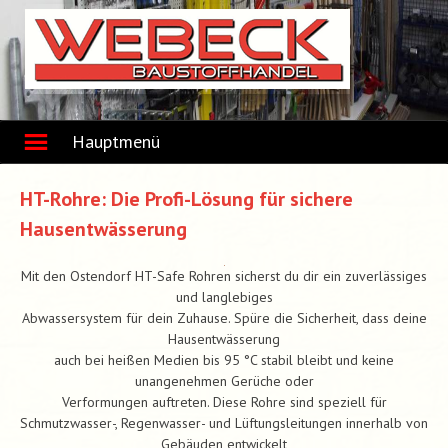
Skip
to
content
Hauptmenü
HT-Rohre: Die Profi-Lösung für sichere
Hausentwässerung
Mit den Ostendorf HT-Safe Rohren sicherst du dir ein zuverlässiges
und langlebiges
Abwassersystem für dein Zuhause. Spüre die Sicherheit, dass deine
Hausentwässerung
auch bei heißen Medien bis 95 °C stabil bleibt und keine
unangenehmen Gerüche oder
Verformungen auftreten. Diese Rohre sind speziell für
Schmutzwasser-, Regenwasser- und Lüftungsleitungen innerhalb von
Gebäuden entwickelt