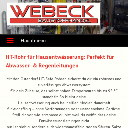
Skip
to
content
Hauptmenü
HT-Rohr für Hausentwässerung: Perfekt für
Abwasser- & Regenleitungen
Mit den Ostendorf HT-Safe Rohren sicherst du dir ein robustes und
zuverlässiges Abwassersystem
für dein Zuhause, das selbst hohen Temperaturen bis zu 95 °C
standhält. So bleibt deine
Hausentwässerung auch bei heißen Medien dauerhaft
funktionsfähig – ohne Verformungen oder unangenehme Gerüche.
Stell dir vor, wie entspannt du bist, weil du weißt, dass deine
Entwässerungsleitungen nicht
nur langlebig, sondern auch widerstandsfähig gegen Säuren, Salze