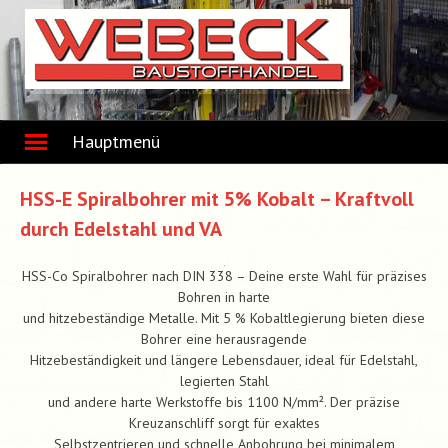
Skip
to
content
Hauptmenü
HSS-E Spiralbohrer mit 5% Kobalt – Kraftvoll
durch Edelstahl und VA
HSS-Co Spiralbohrer nach DIN 338 – Deine erste Wahl für präzises
Bohren in harte
und hitzebeständige Metalle. Mit 5 % Kobaltlegierung bieten diese
Bohrer eine herausragende
Hitzebeständigkeit und längere Lebensdauer, ideal für Edelstahl,
legierten Stahl
und andere harte Werkstoffe bis 1100 N/mm². Der präzise
Kreuzanschliff sorgt für exaktes
Selbstzentrieren und schnelle Anbohrung bei minimalem