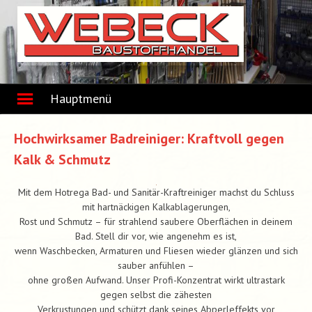
Skip
to
content
Hauptmenü
Hochwirksamer Badreiniger: Kraftvoll gegen
Kalk & Schmutz
Mit dem Hotrega Bad- und Sanitär-Kraftreiniger machst du Schluss
mit hartnäckigen Kalkablagerungen,
Rost und Schmutz – für strahlend saubere Oberflächen in deinem
Bad. Stell dir vor, wie angenehm es ist,
wenn Waschbecken, Armaturen und Fliesen wieder glänzen und sich
sauber anfühlen –
ohne großen Aufwand. Unser Profi-Konzentrat wirkt ultrastark
gegen selbst die zähesten
Verkrustungen und schützt dank seines Abperleffekts vor