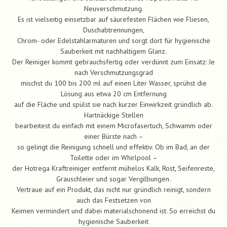
Neuverschmutzung.
Es ist vielseitig einsetzbar auf säurefesten Flächen wie Fliesen,
Duschabtrennungen,
Chrom- oder Edelstahlarmaturen und sorgt dort für hygienische
Sauberkeit mit nachhaltigem Glanz.
Der Reiniger kommt gebrauchsfertig oder verdünnt zum Einsatz: Je
nach Verschmutzungsgrad
mischst du 100 bis 200 ml auf einen Liter Wasser, sprühst die
Lösung aus etwa 20 cm Entfernung
auf die Fläche und spülst sie nach kurzer Einwirkzeit gründlich ab.
Hartnäckige Stellen
bearbeitest du einfach mit einem Microfasertuch, Schwamm oder
einer Bürste nach –
so gelingt die Reinigung schnell und effektiv. Ob im Bad, an der
Toilette oder im Whirlpool –
der Hotrega Kraftreiniger entfernt mühelos Kalk, Rost, Seifenreste,
Grauschleier und sogar Vergilbungen.
Vertraue auf ein Produkt, das nicht nur gründlich reinigt, sondern
auch das Festsetzen von
Keimen vermindert und dabei materialschonend ist. So erreichst du
hygienische Sauberkeit