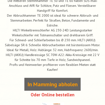
Die mittleren Stemmhammer TE 50 und TE 60 haben SDS-max-
Anschluss und AVR für Schlitze, Putz und Fliesen. Verstellbarer
Handgriff für Komfort.
Der Abbruchhammer TE 2000 ist ideal für schwere Abbruch- und
Stemmarbeiten. Perfekt für Straßen, Beton, Fundamente und
Estriche.
HILTI Winkeltrennschleifer AG 230-24D: Leistungsstarker
Winkelschleifer mit Totmannschalter und drehbarem Griff.
Für Schneid- und Schleifarbeiten bis Ø 230 mm. HILTI (AKKU)
Säbelsäge SR 6: Schnelle Abbrucharbeiten mit bürstenlosem Motor.
Ideal für Metall, Holz. Hublänge: 32 mm, Hubfrequenz: 2600/min.
HILTI (AKKU) Handkreissäge SC 70W-A22: Akku-Kreissäge mit 22 V
für Schnitte bis 70 mm Tiefe in Holz, Sandwichpaneel.
Profis und Heimwerker profitieren vom flexiblen Mieten statt
Kaufen!
In Mamming abholen
Oder Online bestellen