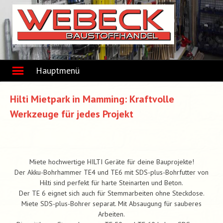
Skip
to
content
Hauptmenü
Hilti Mietpark in Mamming: Kraftvolle
Werkzeuge für jedes Projekt
Miete hochwertige HILTI Geräte für deine Bauprojekte!
Der Akku-Bohrhammer TE4 und TE6 mit SDS-plus-Bohrfutter von
Hilti sind perfekt für harte Steinarten und Beton.
Der TE 6 eignet sich auch für Stemmarbeiten ohne Steckdose.
Miete SDS-plus-Bohrer separat. Mit Absaugung für sauberes
Arbeiten.