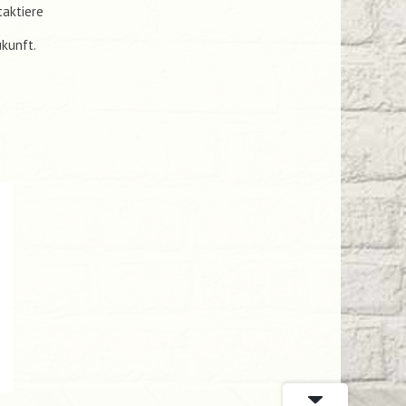
taktiere
ukunft.