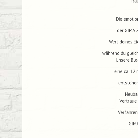
Rau
Die emotio
der GIMA Z
Wert deines Ei
während du gleich
Unsere Blo
eine ca. 12
entstehen
Neubau
Vertraue 
Verfahren
GIMA