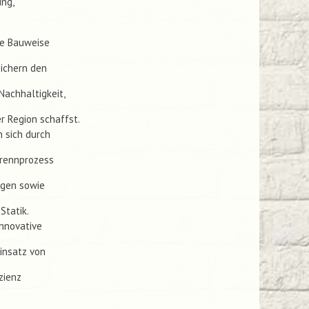
ung,
ge Bauweise
sichern den
Nachhaltigkeit,
r Region schaffst.
 sich durch
Brennprozess
ngen sowie
Statik.
innovative
insatz von
zienz