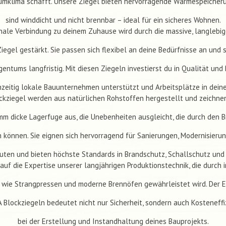
mklima schafft. Unsere Ziegel bieten hervorragende Wärmespeicher
sind winddicht und nicht brennbar – ideal für ein sicheres Wohnen.
nale Verbindung zu deinem Zuhause wird durch die massive, langlebi
iegel gestärkt. Sie passen sich flexibel an deine Bedürfnisse an und 
gentums langfristig. Mit diesen Ziegeln investierst du in Qualität und 
zeitig lokale Bauunternehmen unterstützt und Arbeitsplätze in deine
ckziegel werden aus natürlichen Rohstoffen hergestellt und zeichnen
 mm dicke Lagerfuge aus, die Unebenheiten ausgleicht, die durch den 
 können. Sie eignen sich hervorragend für Sanierungen, Modernisieru
ten und bieten höchste Standards in Brandschutz, Schallschutz und 
auf die Expertise unserer langjährigen Produktionstechnik, die durch 
 wie Strangpressen und moderne Brennöfen gewährleistet wird. Der E
 Blockziegeln bedeutet nicht nur Sicherheit, sondern auch Kosteneffi
bei der Erstellung und Instandhaltung deines Bauprojekts.