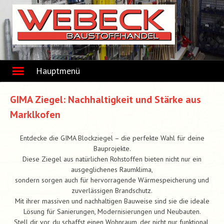
Skip
to
content
Hauptmenü
GIMA Ziegel: Nachhaltigkeit und Stärke aus
Marklkofen
Entdecke die GIMA Blockziegel – die perfekte Wahl für deine
Bauprojekte.
Diese Ziegel aus natürlichen Rohstoffen bieten nicht nur ein
ausgeglichenes Raumklima,
sondern sorgen auch für hervorragende Wärmespeicherung und
zuverlässigen Brandschutz.
Mit ihrer massiven und nachhaltigen Bauweise sind sie die ideale
Lösung für Sanierungen, Modernisierungen und Neubauten.
Stell dir vor, du schaffst einen Wohnraum, der nicht nur funktional,