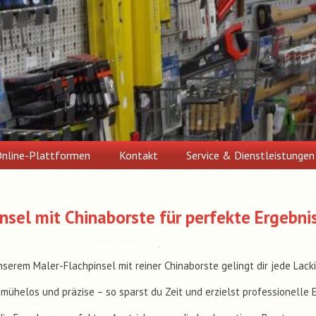
nline-Plattformen
Kontakt
Service & Dienstleistungen
insel mit Chinaborste für perfekte Ergebni
nserem Maler-Flachpinsel mit reiner Chinaborste gelingt dir jede Lack
mühelos und präzise – so sparst du Zeit und erzielst professionelle 