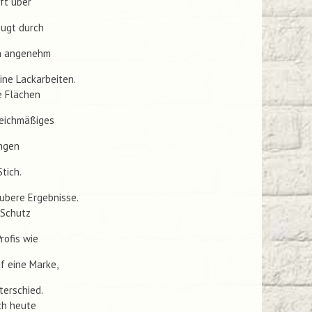
ft über
eugt durch
en angenehm
eine Lackarbeiten.
e Flächen
gleichmäßiges
ungen
tich.
aubere Ergebnisse.
 Schutz
rofis wie
f eine Marke,
terschied.
ch heute