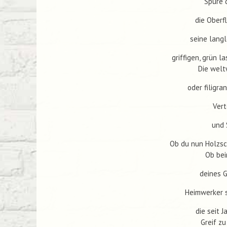
Spüre 
die Oberf
seine lang
griffigen, grün l
Die welt
oder filigra
Vert
und 
Ob du nun Holzsch
Ob bei
deines G
Heimwerker s
die seit 
Greif z