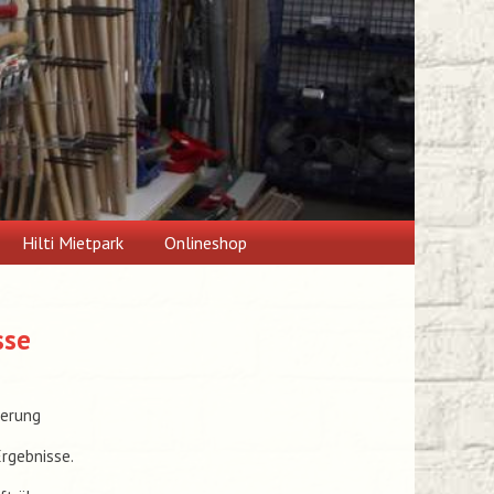
Hilti Mietpark
Onlineshop
sse
ierung
Ergebnisse.