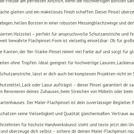
die Freude am perfekten Anstrich, wenn die hochwertigen Borsten san
läche gleiten und ein makelloses Finish schaffen. Dieser Pinsel überz
lebigen, hellen Borsten in einer robusten Messingblechzwinge und d
asierten Holzstiel – perfekt für anspruchsvolle Schutzanstriche und f
weit bewährte Flachpinsel-Form ist vielseitig einsetzbar: Ob für groß
ne Kanten, der 9er-Stärke-Pinsel nimmt viel Farbe auf und sorgt für 
eilen ohne Tropfen. Ideal geeignet für hochwertige Lasuren, Lackier
Schutzanstriche, lässt er dich auch bei komplexen Projekten nicht im S
utzmittel, Lack oder Lasur aufträgst – dieser Pinsel garantiert dir s
m Renovieren deines Zuhauses, beim Streichen von Möbeln oder beim
artenhauses: Der Maler-Flachpinsel ist dein zuverlässiger Begleiter. P
chätzen seine Vielseitigkeit und Qualität gleichermaßen. Vertraue au
Jahrzehnten für höchste Handwerkskunst steht und teste jetzt den Un
u und überzeuge dich selbst – sichere dir deinen Maler-Flachpinsel no