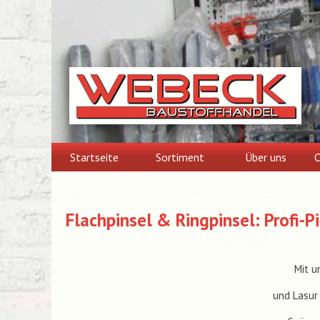
Skip
to
content
Startseite
Sortiment
Über uns
O
Flachpinsel & Ringpinsel: Profi-P
Mit u
und Lasur 