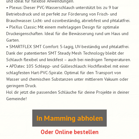
und ideal für flexible Anwendungen.
• Plexus: Dieser PVC-Wasserschlauch unterstützt bis zu 9 bar
Betriebsdruck und ist perfekt zur Förderung von Frisch- und
Brauchwasser. Licht- und ozonbeständig, abriebfest und phtalatfrei.
• PleXus Classic: Mit einem mehrlagigen Design für optimale
Druckeigenschaften. Ideal für die Bewässerung rund um Haus und
Garten.
• SMARTFLEX SMT Comfort: 5-lagig, UV-beständig und phtalatfrei.
Dank der patentierten SMT Steady Mesh Technology bleibt der
Schlauch flexibel und knickfest – auch bei niedrigen Temperaturen.
• APDatec 105 Schlepp- und Gülleschlauch: Hochflexibel mit einer
schlagfesten Hart-PVC-Spirale. Optimal für den Transport von
Wasser und chemischen Substanzen unter mittlerem Vakuum oder
geringem Druck.
Hol dir jetzt die passenden Schläuche für deine Projekte in deiner
Gemeinde!
In Mamming abholen
Oder Online bestellen