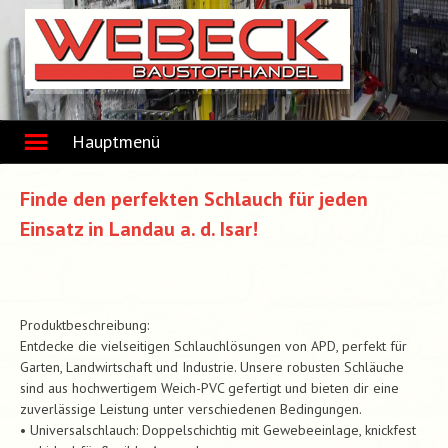
Skip
to
content
Hauptmenü
Finde den perfekten Schlauch für jeden
Einsatz in Landau a. d. Isar!
Produktbeschreibung:
Entdecke die vielseitigen Schlauchlösungen von APD, perfekt für
Garten, Landwirtschaft und Industrie. Unsere robusten Schläuche
sind aus hochwertigem Weich-PVC gefertigt und bieten dir eine
zuverlässige Leistung unter verschiedenen Bedingungen.
• Universalschlauch: Doppelschichtig mit Gewebeeinlage, knickfest