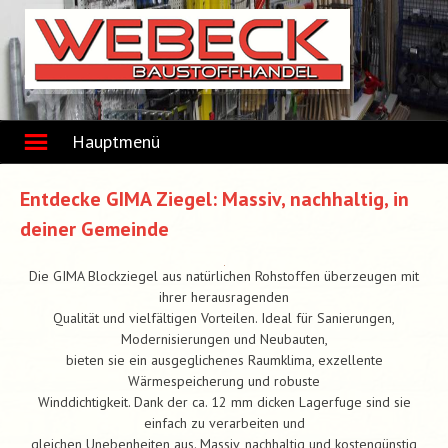
Skip
to
content
Hauptmenü
Entdecke GIMA Ziegel: Massiv, nachhaltig, in
deiner Gemeinde
Die GIMA Blockziegel aus natürlichen Rohstoffen überzeugen mit
ihrer herausragenden
Qualität und vielfältigen Vorteilen. Ideal für Sanierungen,
Modernisierungen und Neubauten,
bieten sie ein ausgeglichenes Raumklima, exzellente
Wärmespeicherung und robuste
Winddichtigkeit. Dank der ca. 12 mm dicken Lagerfuge sind sie
einfach zu verarbeiten und
gleichen Unebenheiten aus. Massiv, nachhaltig und kostengünstig