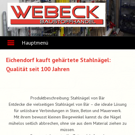
Skip
to
content
Hauptmenü
Eichendorf kauft gehärtete Stahlnägel:
Qualität seit 100 Jahren
Produktbeschreibung: Stahlnägel von Bär
Entdecke die vielseitigen Stahlnägel von Bär – die ideale Lösung
für unlösbare Verbindungen in Stein, Beton und Mauerwerk.
Mit ihrem bewusst kleinen Biegewinkel kannst du die Nägel
mühelos seitlich abbrechen, ohne sie aus dem Material ziehen zu
müssen.