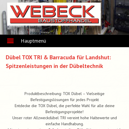
Skip
to
content
Hauptmenü
Dübel TOX TRI & Barracuda für Landshut:
Spitzenleistungen in der Dübeltechnik
Produktbeschreibung: TOX Dübel – Vielseitige
Befestigungslösungen für jedes Projekt
Entdecke die TOX Dübel, die perfekte Wahl für alle deine
Befestigungsprojekte!
Unser roter Allzweckdübel TRI vereint hohe Haltewerte und
einfache Handhabung.