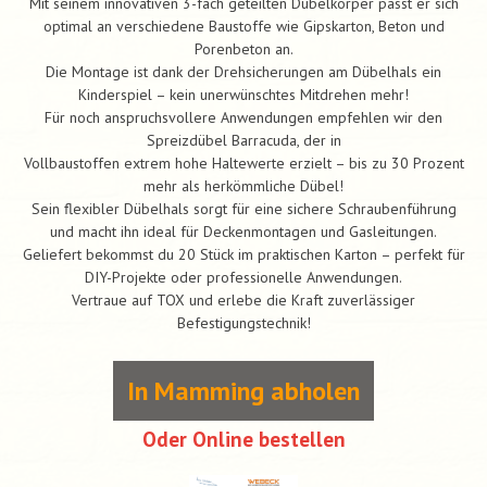
Mit seinem innovativen 3-fach geteilten Dübelkörper passt er sich
optimal an verschiedene Baustoffe wie Gipskarton, Beton und
Porenbeton an.
Die Montage ist dank der Drehsicherungen am Dübelhals ein
Kinderspiel – kein unerwünschtes Mitdrehen mehr!
Für noch anspruchsvollere Anwendungen empfehlen wir den
Spreizdübel Barracuda, der in
Vollbaustoffen extrem hohe Haltewerte erzielt – bis zu 30 Prozent
mehr als herkömmliche Dübel!
Sein flexibler Dübelhals sorgt für eine sichere Schraubenführung
und macht ihn ideal für Deckenmontagen und Gasleitungen.
Geliefert bekommst du 20 Stück im praktischen Karton – perfekt für
DIY-Projekte oder professionelle Anwendungen.
Vertraue auf TOX und erlebe die Kraft zuverlässiger
Befestigungstechnik!
In Mamming abholen
Oder Online bestellen