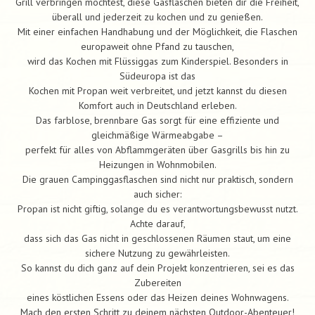
Grill verbringen möchtest, diese Gasflaschen bieten dir die Freiheit,
überall und jederzeit zu kochen und zu genießen.
Mit einer einfachen Handhabung und der Möglichkeit, die Flaschen
europaweit ohne Pfand zu tauschen,
wird das Kochen mit Flüssiggas zum Kinderspiel. Besonders in
Südeuropa ist das
Kochen mit Propan weit verbreitet, und jetzt kannst du diesen
Komfort auch in Deutschland erleben.
Das farblose, brennbare Gas sorgt für eine effiziente und
gleichmäßige Wärmeabgabe –
perfekt für alles von Abflammgeräten über Gasgrills bis hin zu
Heizungen in Wohnmobilen.
Die grauen Campinggasflaschen sind nicht nur praktisch, sondern
auch sicher:
Propan ist nicht giftig, solange du es verantwortungsbewusst nutzt.
Achte darauf,
dass sich das Gas nicht in geschlossenen Räumen staut, um eine
sichere Nutzung zu gewährleisten.
So kannst du dich ganz auf dein Projekt konzentrieren, sei es das
Zubereiten
eines köstlichen Essens oder das Heizen deines Wohnwagens.
Mach den ersten Schritt zu deinem nächsten Outdoor-Abenteuer!