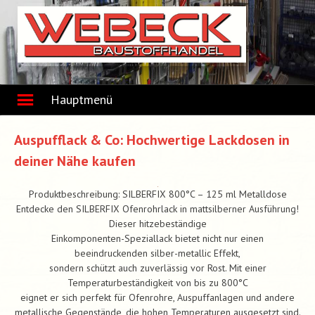
Skip
to
content
Hauptmenü
Auspufflack & Co: Hochwertige Lackdosen in
deiner Nähe kaufen
Produktbeschreibung: SILBERFIX 800°C – 125 ml Metalldose
Entdecke den SILBERFIX Ofenrohrlack in mattsilberner Ausführung!
Dieser hitzebeständige
Einkomponenten-Speziallack bietet nicht nur einen
beeindruckenden silber-metallic Effekt,
sondern schützt auch zuverlässig vor Rost. Mit einer
Temperaturbeständigkeit von bis zu 800°C
eignet er sich perfekt für Ofenrohre, Auspuffanlagen und andere
metallische Gegenstände, die hohen Temperaturen ausgesetzt sind.