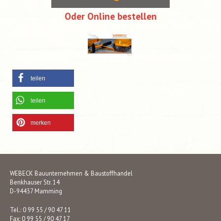
Oder Online bestellen
teilen
teilen
merken
WEBECK Bauunternehmen & Baustoffhandel
Benkhauser Str. 14
D-94437 Mamming
Tel.: 0 99 55 / 90 47 11
Fax: 0 99 55 / 90 47 17