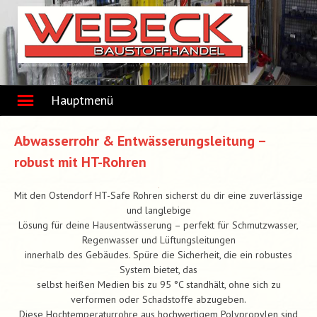
Skip
to
content
Hauptmenü
Abwasserrohr & Entwässerungsleitung –
robust mit HT-Rohren
Mit den Ostendorf HT-Safe Rohren sicherst du dir eine zuverlässige
und langlebige
Lösung für deine Hausentwässerung – perfekt für Schmutzwasser,
Regenwasser und Lüftungsleitungen
innerhalb des Gebäudes. Spüre die Sicherheit, die ein robustes
System bietet, das
selbst heißen Medien bis zu 95 °C standhält, ohne sich zu
verformen oder Schadstoffe abzugeben.
Diese Hochtemperaturrohre aus hochwertigem Polypropylen sind