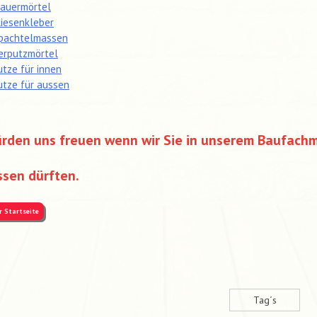
auermörtel
liesenkleber
pachtelmassen
erputzmörtel
utze für innen
utze für aussen
ürden uns freuen wenn wir Sie in unserem Baufach
sen dürften.
r Startseite
Tag´s