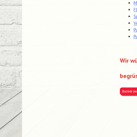
M
F
S
V
P
P
Wir w
begrüs
Zurück zu