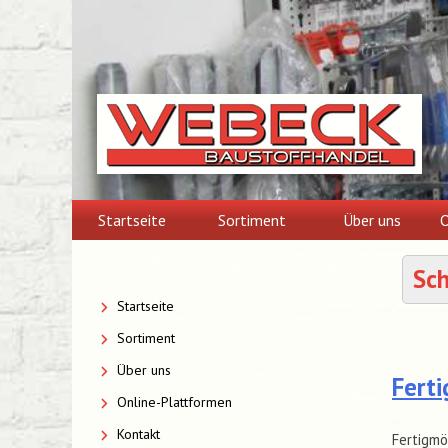
Skip
to
content
Startseite
Sortiment
Über uns
O
Sc
Startseite
Sortiment
Über uns
Fert
Online-Plattformen
Kontakt
Fertigmö