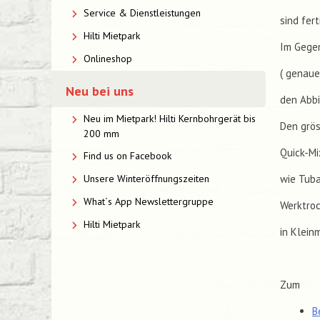
Service & Dienstleistungen
sind fer
Hilti Mietpark
Im Gege
Onlineshop
( genaue
Neu bei uns
den Abbi
Neu im Mietpark! Hilti Kernbohrgerät bis
Den grös
200 mm
Quick-Mi
Find us on Facebook
wie Tuba
Unsere Winteröffnungszeiten
What´s App Newslettergruppe
Werktroc
Hilti Mietpark
in Klein
Zum
B