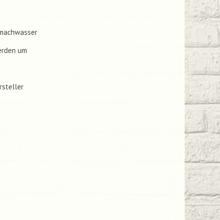
nmachwasser
erden um
rsteller