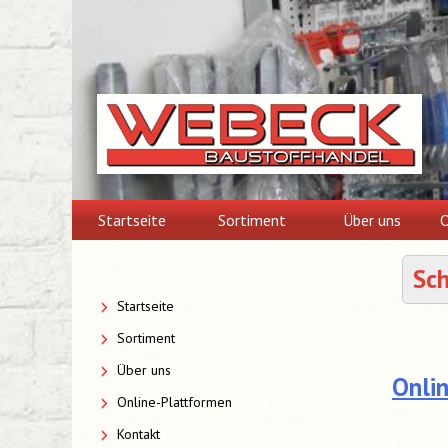
Skip
to
content
Startseite
Sortiment
Über uns
O
Sc
Startseite
Sortiment
Über uns
Onli
Online-Plattformen
Kontakt