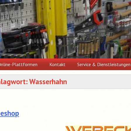
nline-Plattformen
Kontakt
Service & Dienstleistungen
hlagwort:
Wasserhahn
neshop