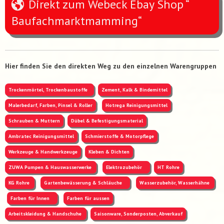
Direkt zum Webeck Ebay Shop “
Baufachmarktmamming“
Hier finden Sie den direkten Weg zu den einzelnen Warengruppen
Trockenmörtel, Trockenbaustoffe
Zement, Kalk & Bindemittel
Malerbedarf, Farben, Pinsel & Roller
Hotrega Reinigungsmittel
Schrauben & Muttern
Dübel & Befestigungsmaterial
Ambratec Reinigungsmittel
Schmierstoffe & Motorpflege
Werkzeuge & Handwerkzeuge
Kleben & Dichten
ZUWA Pumpen & Hauswasserwerke
Elektrozubehör
HT Rohre
KG Rohre
Gartenbewässerung & Schläuche
Wasserzubehör, Wasserhähne
Farben für Innen
Farben für aussen
Arbeitskleidung & Handschuhe
Saisonware, Sonderposten, Abverkauf