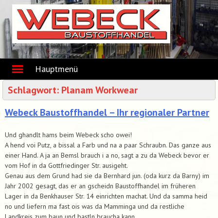
Skip
to
content
Hauptmenü
Schlagwort:
Planam Workwear
Webeck Baustoffhandel – Ihr regionaler Partner
Und ghandlt hams beim Webeck scho owei!
A hend voi Putz, a bissal a Farb und na a paar Schraubn. Das ganze aus
einer Hand. A ja an Bemsl brauch i a no, sagt a zu da Webeck bevor er
vom Hof in da Gottfriedinger Str. ausigeht.
Genau aus dem Grund had sie da Bernhard jun. (oda kurz da Barny) im
Jahr 2002 gesagt, das er an gscheidn Baustoffhandel im früheren
Lager in da Benkhauser Str. 14 einrichten machat. Und da samma heid
no und liefern ma fast ois was da Mamminga und da restliche
Landkreis zum baun und bastln braucha kann.