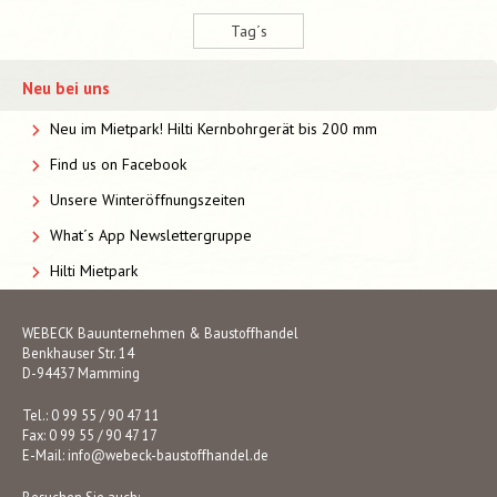
Tag´s
Neu bei uns
Neu im Mietpark! Hilti Kernbohrgerät bis 200 mm
Find us on Facebook
Unsere Winteröffnungszeiten
What´s App Newslettergruppe
Hilti Mietpark
WEBECK Bauunternehmen & Baustoffhandel
Benkhauser Str. 14
D-94437 Mamming
Tel.: 0 99 55 / 90 47 11
Fax: 0 99 55 / 90 47 17
E-Mail:
info@webeck-baustoffhandel.de