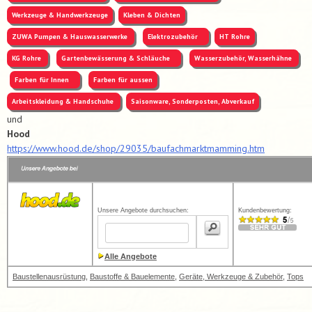
Werkzeuge & Handwerkzeuge
Kleben & Dichten
ZUWA Pumpen & Hauswasserwerke
Elektrozubehör
HT Rohre
KG Rohre
Gartenbewässerung & Schläuche
Wasserzubehör, Wasserhähne
Farben für Innen
Farben für aussen
Arbeitskleidung & Handschuhe
Saisonware, Sonderposten, Abverkauf
und
Hood
https://www.hood.de/shop/29035/baufachmarktmamming.htm
Unsere Angebote durchsuchen:
Kundenbewertung:
Alle Angebote
Baustellenausrüstung
,
Baustoffe & Bauelemente
,
Geräte, Werkzeuge & Zubehör
,
Tops