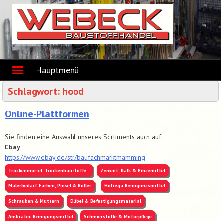
Skip
to
content
Hauptmenü
Schlagwort:
hood
Online-Plattformen
Sie finden eine Auswahl unseres Sortiments auch auf:
Ebay
https://www.ebay.de/str/baufachmarktmamming
Trockenmörtel, Trockenbaustoffe
Zement, Kalk & Bindemittel
Malerbedarf, Farben, Pinsel & Roller
Hotrega Reinigungsmittel
Schrauben & Muttern
Dübel & Befestigungsmaterial
Ambratec Reinigungsmittel
Schmierstoffe & Motorpflege