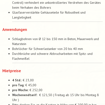
Control) verhindert ein unkontrolliertes Verdrehen des Gerätes
beim Verhaken des Bohrers
Glasfaserverstärkte Gehäuseteile für Robustheit und
Langlebigkeit
Anwendungen
Schlagbohren von Ø 12 bis 150 mm in Beton, Mauerwerk und
Naturstein
Bohrlöcher für Schwerlastanker von 20 bis 40 mm
Durchbrüche und schwere Abbrucharbeiten mit Spitz- und
Flachmeißel
Mietpreise
4 Std.:
€ 23,00
pro Tag:
€ 45,00
pro Woche:
€ 252,00
Wochenendtarif:
€ 121,50 ( Freitag ab 15 Uhr bis Montag 8
Uhr )
Bitte denken Sie an die Kaution in Höhe von € 200,00 in bar