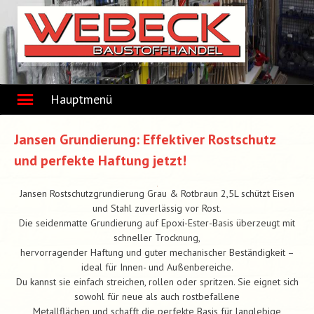
Skip
to
content
Hauptmenü
Jansen Grundierung: Effektiver Rostschutz
und perfekte Haftung jetzt!
Jansen Rostschutzgrundierung Grau & Rotbraun 2,5L schützt Eisen
und Stahl zuverlässig vor Rost.
Die seidenmatte Grundierung auf Epoxi-Ester-Basis überzeugt mit
schneller Trocknung,
hervorragender Haftung und guter mechanischer Beständigkeit –
ideal für Innen- und Außenbereiche.
Du kannst sie einfach streichen, rollen oder spritzen. Sie eignet sich
sowohl für neue als auch rostbefallene
Metallflächen und schafft die perfekte Basis für langlebige